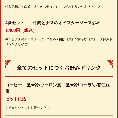
特製唐揚げ＋白飯（大）orお粥（大） お好みドリンクよりひとつ
4番セット 牛肉とナスのオイスターソース炒め
1,400円（税込）
牛肉とナスのオイスターソース炒め＋白飯（大）orおかゆ（大） お好みド
リンクよりひとつ
全てのセットにつくお好みドリンク
この店舗情報をシェアする
コーヒー 温or冷/ウーロン茶 温or冷/コーラ/小杏仁豆
腐
ランチ | 山泉楼
セットに込
栃木県宇都宮市東宿郷３-3-3
https://sansenro.owst.jp/lunches
お好きなひとつをお選びください。
お店情報をコピー