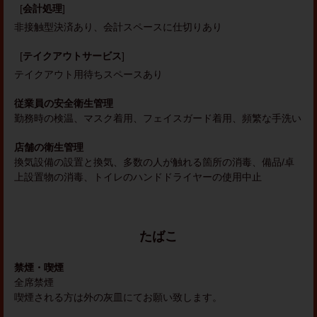
[
会計処理
]
非接触型決済あり
会計スペースに仕切りあり
[
テイクアウトサービス
]
テイクアウト用待ちスペースあり
従業員の安全衛生管理
勤務時の検温
マスク着用
フェイスガード着用
頻繁な手洗い
店舗の衛生管理
換気設備の設置と換気
多数の人が触れる箇所の消毒
備品/卓
上設置物の消毒
トイレのハンドドライヤーの使用中止
たばこ
禁煙・喫煙
全席禁煙
喫煙される方は外の灰皿にてお願い致します。