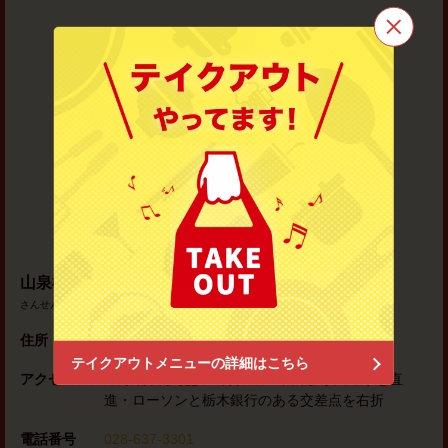
この店舗情報をシェアする
山泉楼
栃木県宇都宮市東宿郷３-3-3
https://sansenro.owst.jp/
地図アプリで見る
お店情報をコピー
山泉楼
さんせんろう
住所
栃木県宇都宮市東宿郷３-3-3
閉じる
テイクアウトメニューの詳細はこちら
アクセス
JR宇都宮駅徒歩10分。ＪＲ東口から大通りを直
進・ローソンと栃木銀行のある交差点を右折
電話番号
028-637-3301