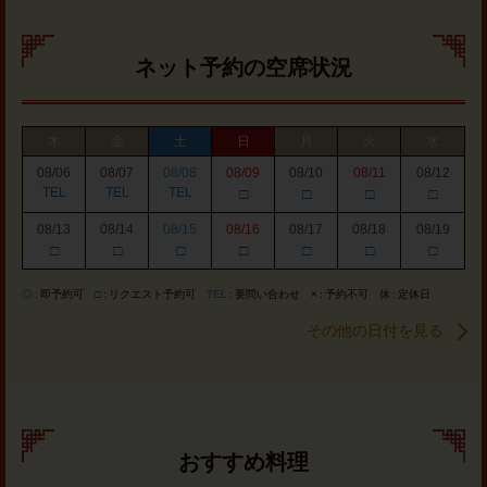
ネット予約の空席状況
木
金
土
日
月
火
水
08/06
08/07
08/08
08/09
08/10
08/11
08/12
TEL
TEL
TEL
□
□
□
□
08/13
08/14
08/15
08/16
08/17
08/18
08/19
□
□
□
□
□
□
□
◎
即予約可
□
リクエスト予約可
TEL
要問い合わせ
×
予約不可
休
定休日
その他の日付を見る
おすすめ料理