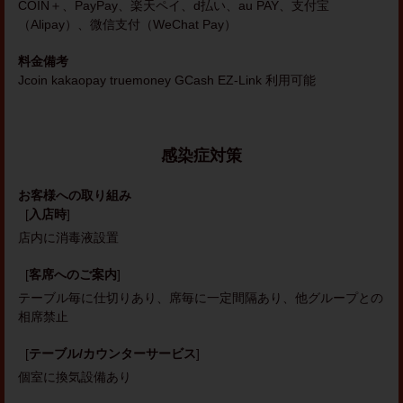
COIN＋、PayPay、楽天ペイ、d払い、au PAY、支付宝
（Alipay）、微信支付（WeChat Pay）
料金備考
Jcoin kakaopay truemoney GCash EZ-Link 利用可能
感染症対策
お客様への取り組み
[
入店時
]
店内に消毒液設置
[
客席へのご案内
]
テーブル毎に仕切りあり
席毎に一定間隔あり
他グループとの
相席禁止
[
テーブル/カウンターサービス
]
個室に換気設備あり