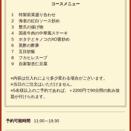
コースメニュー
１ 特製前菜盛り合わせ
２ 海老の紅白ソース炒め
３ 蟹爪の揚げ物
４ 国産牛肉の中華風ステーキ
５ ホタテとキノコのXO醤炒め
６ 黒酢の酢豚
７ 五目炒飯
８ フカヒレスープ
９ 自家製杏仁豆腐
※内容は仕入れにより多少変わる場合がございます。
※当日のご注文はいただけません。
※5名様以上のご予約であれば、＋2200円で90分間の飲み放
題が付けられます。
この店舗情報をシェアする
予約可能時間
11:00～19:30
豪華6300円税込９品コース☆ | 山泉楼
栃木県宇都宮市東宿郷３-3-3